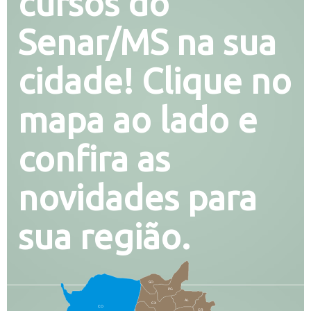
cursos do
Senar/MS na sua
cidade! Clique no
mapa ao lado e
confira as
novidades para
sua região.
SO
PG
AL
CX
CO
CR