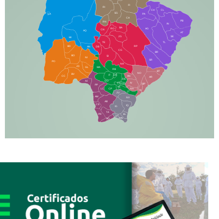
FI
RI
CH
CL
SG
LA
PA
CA
PB
RN
IN
BA
RO
AG
CN
AQ
AT
JG
SE
MI
TE
TL
BD
RP
AN
DB
CG
BR
BO
SI
NI
SR
PO
NA
JD
GL
MA
RB
BT
NO
BV
IT
DR
CC
AN
AR
DE
AJ
DO
FS
IV
GD
BP
PP
VC
NH
LC
CP
TA
JT
JU
AM
NV
AB
CS
IQ
IG
TA
PR
EL
JP
MN
SQ