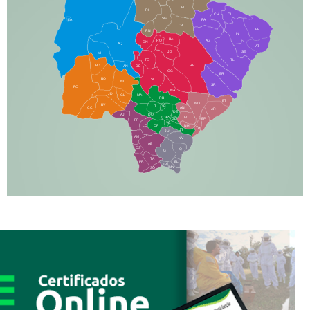
FI
RI
CH
CL
SG
LA
PA
CA
PB
RN
IN
BA
RO
AG
CN
AQ
AT
JG
SE
MI
TE
TL
BD
RP
AN
DB
CG
BR
BO
SI
NI
SR
PO
NA
JD
GL
MA
RB
BT
NO
BV
IT
DR
CC
AN
AR
DE
AJ
DO
FS
IV
GD
BP
PP
VC
NH
LC
CP
TA
JT
JU
AM
NV
AB
CS
IQ
IG
TA
PR
EL
JP
MN
SQ