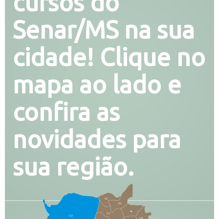
cursos do
Senar/MS na sua
cidade! Clique no
mapa ao lado e
confira as
novidades para
sua região.
SO
PG
AL
CX
CO
CR