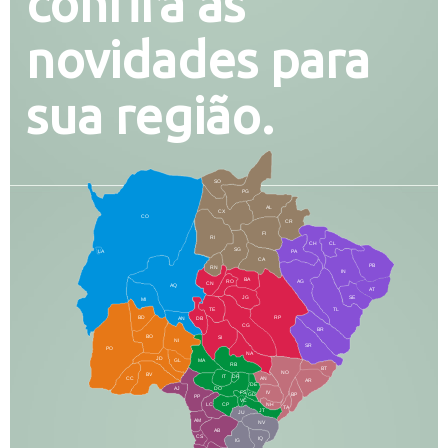
confira as
novidades para
sua região.
SO
PG
AL
CX
CO
CR
FI
RI
CH
CL
SG
LA
PA
CA
PB
RN
IN
BA
RO
AG
CN
AQ
AT
JG
SE
MI
TE
TL
BD
RP
AN
DB
CG
BR
BO
SI
NI
SR
PO
NA
JD
GL
MA
RB
BT
NO
BV
IT
DR
CC
AN
AR
DE
AJ
DO
FS
IV
GD
BP
PP
VC
NH
LC
CP
TA
JT
JU
AM
NV
AB
CS
IQ
IG