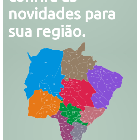
novidades para
sua região.
SO
PG
AL
CX
CO
CR
FI
RI
CH
CL
SG
LA
PA
CA
PB
RN
IN
BA
RO
AG
CN
AQ
AT
JG
SE
MI
TE
TL
BD
RP
AN
DB
CG
BR
BO
SI
NI
SR
PO
NA
JD
GL
MA
RB
BT
NO
BV
IT
DR
CC
AN
AR
DE
AJ
DO
FS
IV
GD
BP
PP
VC
NH
LC
CP
TA
JT
JU
AM
NV
AB
CS
IQ
IG
TA
PR
EL
JP