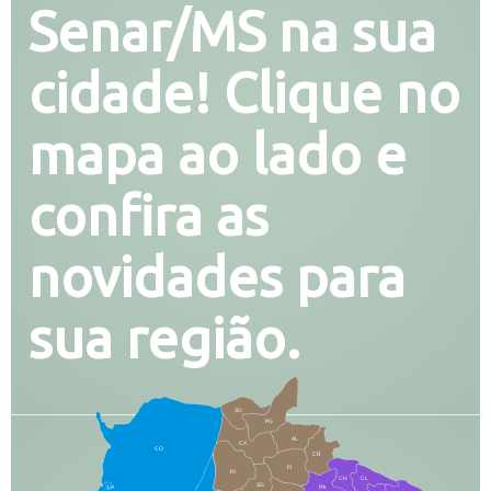
Senar/MS na sua
cidade! Clique no
mapa ao lado e
confira as
novidades para
sua região.
SO
PG
AL
CX
CO
CR
FI
RI
CH
CL
SG
LA
PA