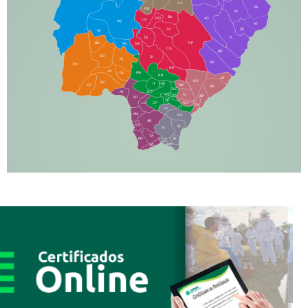
CA
PB
RN
IN
BA
RO
AG
CN
AQ
AT
JG
SE
MI
TE
TL
BD
RP
AN
DB
CG
BR
BO
SI
NI
SR
PO
NA
JD
GL
MA
RB
BT
NO
BV
IT
DR
CC
AN
AR
DE
AJ
DO
FS
IV
GD
BP
PP
VC
NH
LC
CP
TA
JT
JU
AM
NV
AB
CS
IQ
IG
TA
PR
EL
JP
MN
SQ