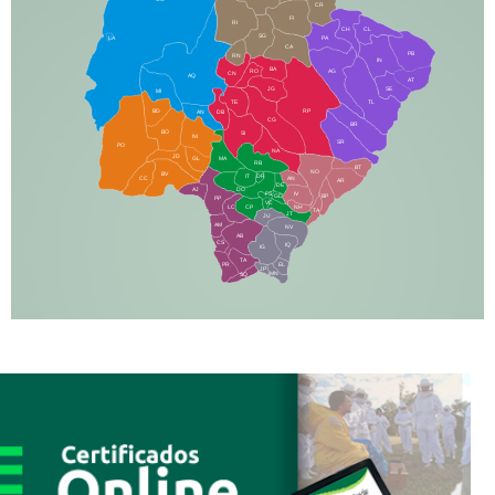
CR
FI
RI
CH
CL
SG
LA
PA
CA
PB
RN
IN
BA
RO
AG
CN
AQ
AT
JG
SE
MI
TE
TL
BD
RP
AN
DB
CG
BR
BO
SI
NI
SR
PO
NA
JD
GL
MA
RB
BT
NO
BV
IT
DR
CC
AN
AR
DE
AJ
DO
FS
IV
GD
BP
PP
VC
NH
LC
CP
TA
JT
JU
AM
NV
AB
CS
IQ
IG
TA
PR
EL
JP
MN
SQ