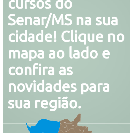
cursos do
Senar/MS na sua
cidade! Clique no
mapa ao lado e
confira as
novidades para
sua região.
SO
PG
AL
CX
CO