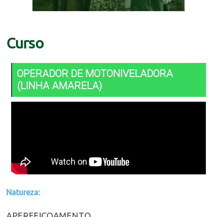
Curso
OPERADOR DE MOTONIVELADORA
(LINHA AMARELA)
Natureza:
APERFEIÇOAMENTO