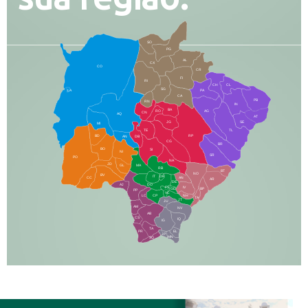
SO
PG
AL
CX
CO
CR
FI
RI
CH
CL
SG
LA
PA
CA
PB
RN
IN
BA
RO
AG
CN
AQ
AT
JG
SE
MI
TE
TL
BD
RP
AN
DB
CG
BR
BO
SI
NI
SR
PO
NA
JD
GL
MA
RB
BT
NO
BV
IT
DR
CC
AN
AR
DE
AJ
DO
FS
IV
GD
BP
PP
VC
NH
LC
CP
TA
JT
JU
AM
NV
AB
CS
IQ
IG
TA
PR
EL
JP
MN
SQ