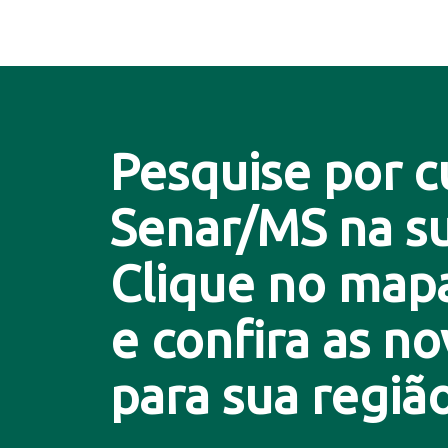
Pesquise por c
Senar/MS na su
Clique no map
e confira as n
para sua região