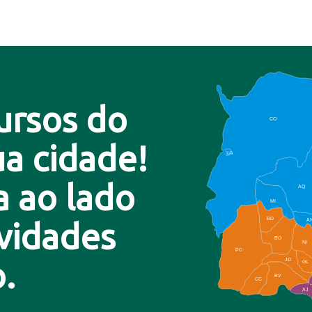
ursos do
CO
a cidade!
LA
a ao lado
AQ
MI
BD
A
ovidades
BO
NI
PO
.
JD
GL
BV
CC
AJ