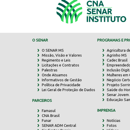
O SENAR
PROGRAMAS E PRO
O SENAR MS
Agricultura d
Missão, Visão e Valores
Agrinho MS
Regimento e Leis
Cadec Brasil
Licitações e Contratos
Empreendedo
Palestras
Inclusão Digit
Onde Atuamos
Mulheres em
Informativos de Gestão
Negócio Cert
Política de Privacidade
Projeto Sorr
Lei Geral de Proteção de Dados
Saúde do Ho
Senar Jovem 
Educação San
PARCEIROS
IMPRENSA
Famasul
CNA Brasil
Funar
Notícias
SENAR ADM Central
Fotos