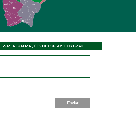
JU
AM
NV
AB
CS
IQ
IG
TA
PR
EL
JP
MN
SQ
OSSAS ATUALIZAÇÕES DE CURSOS POR EMAIL