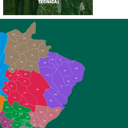
SO
PG
AL
CX
CR
FI
RI
CH
CL
SG
PA
CA
PB
RN
IN
BA
RO
AG
CN
AT
JG
SE
TE
TL
RP
N
DB
CG
BR
SI
SR
NA
MA
RB
BT
NO
IT
DR
AN
AR
DE
DO
FS
IV
GD
BP
PP
VC
NH
LC
CP
TA
JT