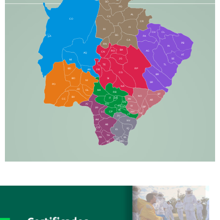
SO
PG
AL
CX
CO
CR
FI
RI
CH
CL
SG
LA
PA
CA
PB
RN
IN
BA
RO
AG
CN
AQ
AT
JG
SE
MI
TE
TL
BD
RP
AN
DB
CG
BR
BO
SI
NI
SR
PO
NA
JD
GL
MA
RB
BT
NO
BV
IT
DR
CC
AN
AR
DE
AJ
DO
FS
IV
GD
BP
PP
VC
NH
LC
CP
TA
JT
JU
AM
NV
AB
CS
IQ
IG
TA
PR
EL
JP
MN
SQ