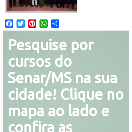
Facebook
Twitter
Pinterest
WhatsApp
Share
Pesquise por
cursos do
Senar/MS na sua
cidade! Clique no
mapa ao lado e
confira as