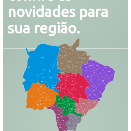
novidades para
sua região.
SO
PG
AL
CX
CO
CR
FI
RI
CH
CL
SG
LA
PA
CA
PB
RN
IN
BA
RO
AG
CN
AQ
AT
JG
SE
MI
TE
TL
BD
RP
AN
DB
CG
BR
BO
SI
NI
SR
PO
NA
JD
GL
MA
RB
BT
NO
BV
IT
DR
CC
AN
AR
DE
AJ
DO
FS
IV
GD
BP
PP
VC
NH
LC
CP
TA
JT
JU
AM
NV
AB
CS
IQ
IG
TA
PR
EL
JP
MN
SQ