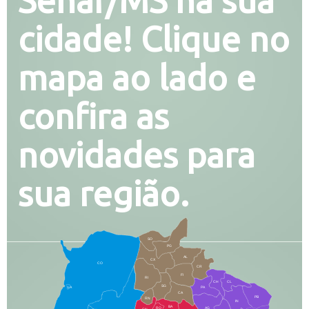
Senar/MS na sua
cidade! Clique no
mapa ao lado e
confira as
novidades para
sua região.
SO
PG
AL
CX
CO
CR
FI
RI
CH
CL
SG
LA
PA
CA
PB
RN
IN
BA
RO
AG