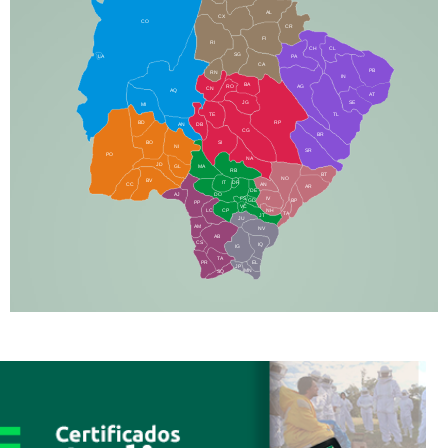
AL
CX
CO
CR
FI
RI
CH
CL
SG
LA
PA
CA
PB
RN
IN
BA
RO
AG
CN
AQ
AT
JG
SE
MI
TE
TL
BD
RP
AN
DB
CG
BR
BO
SI
NI
SR
PO
NA
JD
GL
MA
RB
BT
NO
BV
IT
DR
CC
AN
AR
DE
AJ
DO
FS
IV
GD
BP
PP
VC
NH
LC
CP
TA
JT
JU
AM
NV
AB
CS
IQ
IG
TA
PR
EL
JP
MN
SQ