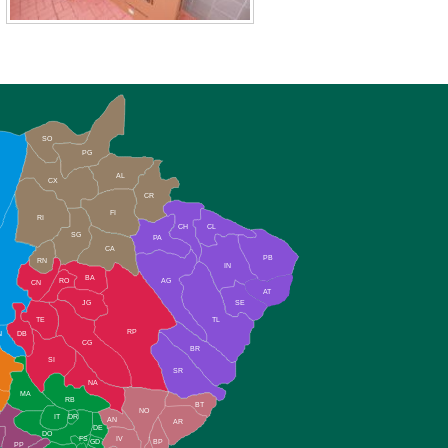
SO
PG
AL
CX
CR
FI
RI
CH
CL
SG
PA
CA
PB
RN
IN
BA
RO
AG
CN
AT
JG
SE
TE
TL
RP
N
DB
CG
BR
SI
SR
NA
MA
RB
BT
NO
IT
DR
AN
AR
DE
DO
FS
IV
GD
BP
PP