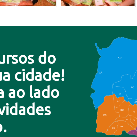
ursos do
CO
a cidade!
LA
a ao lado
AQ
MI
BD
A
ovidades
BO
NI
PO
.
JD
GL
BV
CC
AJ