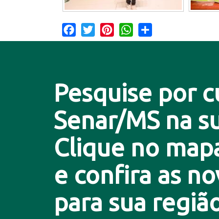
Facebook
Twitter
Pinterest
WhatsApp
Share
Pesquise por c
Senar/MS na su
Clique no map
e confira as n
para sua região