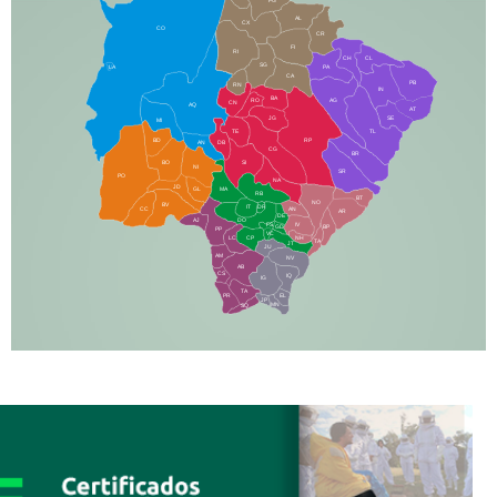
PG
AL
CX
CO
CR
FI
RI
CH
CL
SG
LA
PA
CA
PB
RN
IN
BA
RO
AG
CN
AQ
AT
JG
SE
MI
TE
TL
BD
RP
AN
DB
CG
BR
BO
SI
NI
SR
PO
NA
JD
GL
MA
RB
BT
NO
BV
IT
DR
CC
AN
AR
DE
AJ
DO
FS
IV
GD
BP
PP
VC
NH
LC
CP
TA
JT
JU
AM
NV
AB
CS
IQ
IG
TA
PR
EL
JP
MN
SQ