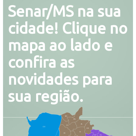
Senar/MS na sua
cidade! Clique no
mapa ao lado e
confira as
novidades para
sua região.
SO
PG
AL
CX
CO
CR
FI
RI
CH
CL