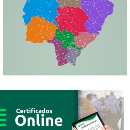
SG
LA
PA
CA
PB
RN
IN
BA
RO
AG
CN
AQ
AT
JG
SE
MI
TE
TL
BD
RP
AN
DB
CG
BR
BO
SI
NI
SR
PO
NA
JD
GL
MA
RB
BT
NO
BV
IT
DR
CC
AN
AR
DE
AJ
DO
FS
IV
GD
BP
PP
VC
NH
LC
CP
TA
JT
JU
AM
NV
AB
CS
IQ
IG
TA
PR
EL
JP
MN
SQ