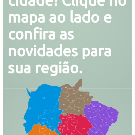
cidade! Clique no
mapa ao lado e
confira as
novidades para
sua região.
SO
PG
AL
CX
CO
CR
FI
RI
CH
CL
SG
LA
PA
CA
PB
RN
IN
BA
RO
AG
CN
AQ
AT
JG
SE
MI
TE
TL
BD
RP
AN
DB
CG
BR
BO
SI