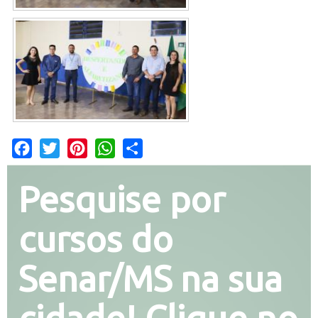
Facebook
Twitter
Pinterest
WhatsApp
Share
Pesquise por
cursos do
Senar/MS na sua