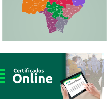
NI
SR
PO
NA
JD
GL
MA
RB
BT
NO
BV
IT
DR
CC
AN
AR
DE
AJ
DO
FS
IV
GD
BP
PP
VC
NH
LC
CP
TA
JT
JU
AM
NV
AB
CS
IQ
IG
TA
PR
EL
JP
MN
SQ