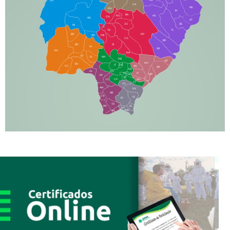
LA
PA
CA
PB
RN
IN
BA
RO
AG
CN
AQ
AT
JG
SE
MI
TE
TL
BD
RP
AN
DB
CG
BR
BO
SI
NI
SR
PO
NA
JD
GL
MA
RB
BT
NO
BV
IT
DR
CC
AN
AR
DE
AJ
DO
FS
IV
GD
BP
PP
VC
NH
LC
CP
TA
JT
JU
AM
NV
AB
CS
IQ
IG
TA
PR
EL
JP
MN
SQ