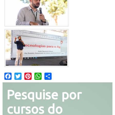
Facebook
Twitter
Pinterest
WhatsApp
Share
Pesquise por
cursos do