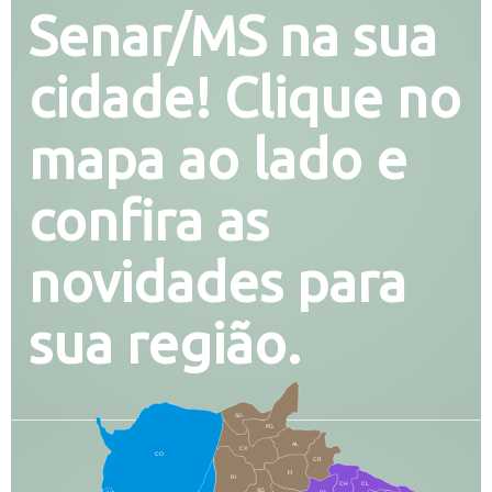
Senar/MS na sua
cidade! Clique no
mapa ao lado e
confira as
novidades para
sua região.
SO
PG
AL
CX
CO
CR
FI
RI
CH
CL
SG