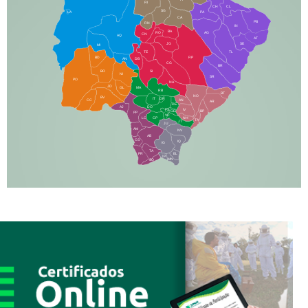
RI
CH
CL
SG
LA
PA
CA
PB
RN
IN
BA
RO
AG
CN
AQ
AT
JG
SE
MI
TE
TL
BD
RP
AN
DB
CG
BR
BO
SI
NI
SR
PO
NA
JD
GL
MA
RB
BT
NO
BV
IT
DR
CC
AN
AR
DE
AJ
DO
FS
IV
GD
BP
PP
VC
NH
LC
CP
TA
JT
JU
AM
NV
AB
CS
IQ
IG
TA
PR
EL
JP
MN
SQ