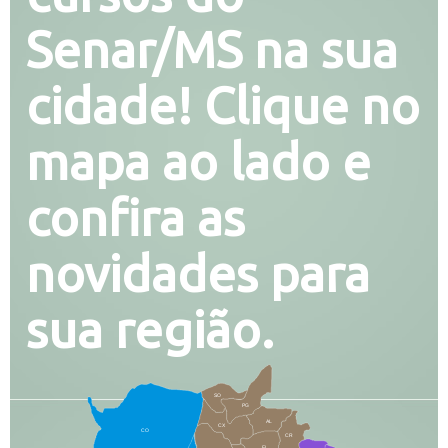
Senar/MS na sua
cidade! Clique no
mapa ao lado e
confira as
novidades para
sua região.
SO
PG
AL
CX
CO
CR
FI