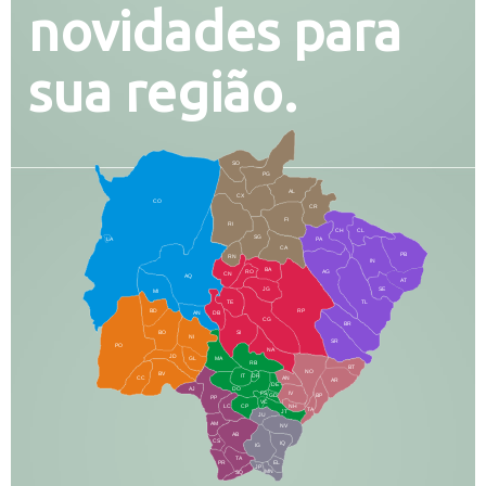
novidades para
sua região.
SO
PG
AL
CX
CO
CR
FI
RI
CH
CL
SG
LA
PA
CA
PB
RN
IN
BA
RO
AG
CN
AQ
AT
JG
SE
MI
TE
TL
BD
RP
AN
DB
CG
BR
BO
SI
NI
SR
PO
NA
JD
GL
MA
RB
BT
NO
BV
IT
DR
CC
AN
AR
DE
AJ
DO
FS
IV
GD
BP
PP
VC
NH
LC
CP
TA
JT
JU
AM
NV
AB
CS
IQ
IG
TA
PR
EL
JP
MN
SQ