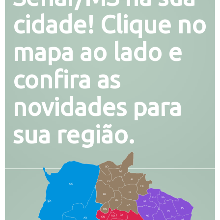
cidade! Clique no
mapa ao lado e
confira as
novidades para
sua região.
SO
PG
AL
CX
CO
CR
FI
RI
CH
CL
SG
LA
PA
CA
PB
RN
IN
BA
RO
AG
CN
AQ
AT