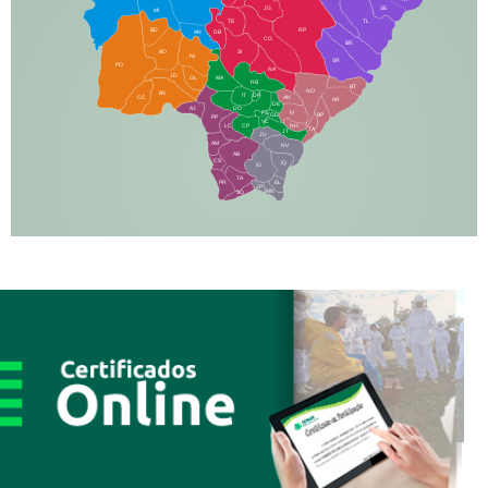
JG
SE
MI
TE
TL
BD
RP
AN
DB
CG
BR
BO
SI
NI
SR
PO
NA
JD
GL
MA
RB
BT
NO
BV
IT
DR
CC
AN
AR
DE
AJ
DO
FS
IV
GD
BP
PP
VC
NH
LC
CP
TA
JT
JU
AM
NV
AB
CS
IQ
IG
TA
PR
EL
JP
MN
SQ