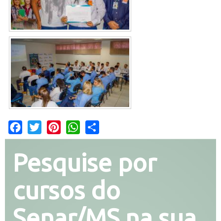
Facebook
Twitter
Pinterest
WhatsApp
Share
Pesquise por
cursos do
Senar/MS na sua