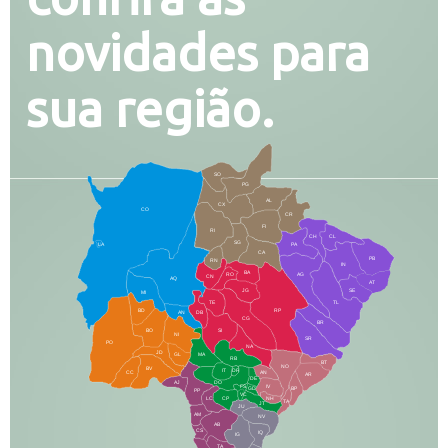
novidades para
sua região.
SO
PG
AL
CX
CO
CR
FI
RI
CH
CL
SG
LA
PA
CA
PB
RN
IN
BA
RO
AG
CN
AQ
AT
JG
SE
MI
TE
TL
BD
RP
AN
DB
CG
BR
BO
SI
NI
SR
PO
NA
JD
GL
MA
RB
BT
NO
BV
IT
DR
CC
AN
AR
DE
AJ
DO
FS
IV
GD
BP
PP
VC
NH
LC
CP
TA
JT
JU
AM
NV
AB
CS
IQ
IG
TA