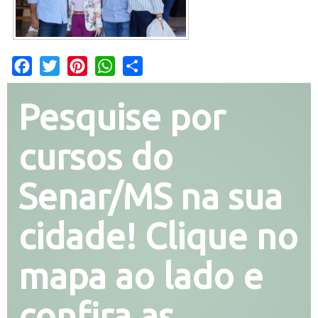
Facebook
Twitter
Pinterest
WhatsApp
Share
Pesquise por
cursos do
Senar/MS na sua
cidade! Clique no
mapa ao lado e
confira as