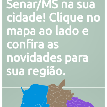
Senar/MS na sua
cidade! Clique no
mapa ao lado e
confira as
novidades para
sua região.
SO
PG
AL
CX
CO
CR
FI
RI
CH
CL
SG
LA
PA
CA
PB