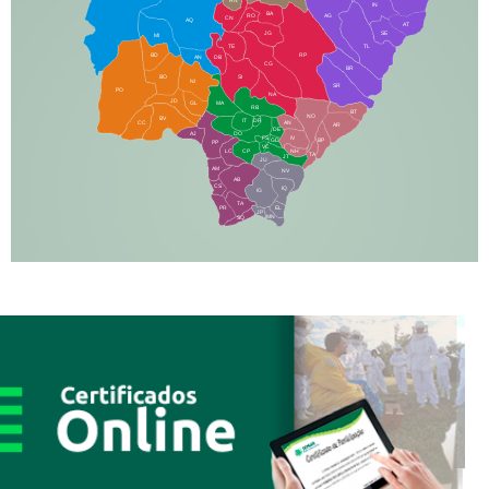
RN
IN
BA
RO
AG
CN
AQ
AT
JG
SE
MI
TE
TL
BD
RP
AN
DB
CG
BR
BO
SI
NI
SR
PO
NA
JD
GL
MA
RB
BT
NO
BV
IT
DR
CC
AN
AR
DE
AJ
DO
FS
IV
GD
BP
PP
VC
NH
LC
CP
TA
JT
JU
AM
NV
AB
CS
IQ
IG
TA
PR
EL
JP
MN
SQ