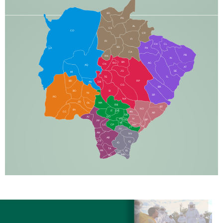
SO
PG
AL
CX
CO
CR
FI
RI
CH
CL
SG
LA
PA
CA
PB
RN
IN
BA
RO
AG
CN
AQ
AT
JG
SE
MI
TE
TL
BD
RP
AN
DB
CG
BR
BO
SI
NI
SR
PO
NA
JD
GL
MA
RB
BT
NO
BV
IT
DR
CC
AN
AR
DE
AJ
DO
FS
IV
GD
BP
PP
VC
NH
LC
CP
TA
JT
JU
AM
NV
AB
CS
IQ
IG
TA
PR
EL
JP
MN
SQ