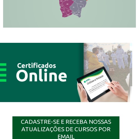
AM
NV
AB
CS
IQ
IG
TA
PR
EL
JP
MN
SQ
CADASTRE-SE E RECEBA NOSSAS
ATUALIZAÇÕES DE CURSOS POR
EMAIL