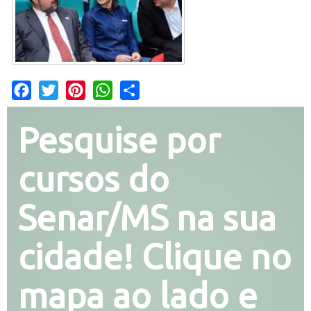
Facebook
Twitter
Pinterest
WhatsApp
Share
Pesquise por
cursos do
Senar/MS na sua
cidade! Clique no
mapa ao lado e