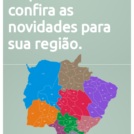
confira as
novidades para
sua região.
SO
PG
AL
CX
CO
CR
FI
RI
CH
CL
SG
LA
PA
CA
PB
RN
IN
BA
RO
AG
CN
AQ
AT
JG
SE
MI
TE
TL
BD
RP
AN
DB
CG
BR
BO
SI
NI
SR
PO
NA
JD
GL
MA
RB
BT
NO
BV
IT
DR
CC
AN
AR
DE
AJ
DO
FS
IV
GD
BP
PP
VC
NH
LC
CP
TA
JT
JU