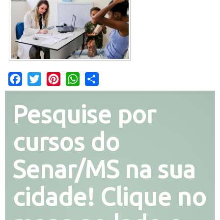
Facebook
Twitter
Pinterest
WhatsApp
Share
Pesquise por
cursos do
Senar/MS na sua
cidade! Clique no