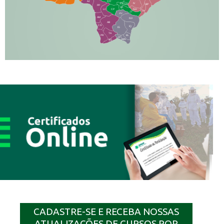
AJ
DO
FS
IV
GD
BP
PP
VC
NH
LC
CP
TA
JT
JU
AM
NV
AB
CS
IQ
IG
TA
PR
EL
JP
MN
SQ
CADASTRE-SE E RECEBA NOSSAS
ATUALIZAÇÕES DE CURSOS POR