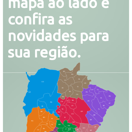
mapa ao lado e
confira as
novidades para
sua região.
SO
PG
AL
CX
CO
CR
FI
RI
CH
CL
SG
LA
PA
CA
PB
RN
IN
BA
RO
AG
CN
AQ
AT
JG
SE
MI
TE
TL
BD
RP
AN
DB
CG
BR
BO
SI
NI
SR
PO
NA
JD
GL
MA
RB
BT
NO
BV
IT
DR
CC
AN
AR
DE