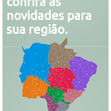
confira as
novidades para
sua região.
SO
PG
AL
CX
CO
CR
FI
RI
CH
CL
SG
LA
PA
CA
PB
RN
IN
BA
RO
AG
CN
AQ
AT
JG
SE
MI
TE
TL
BD
RP
AN
DB
CG
BR
BO
SI
NI
SR
PO
NA
JD
GL
MA
RB
BT
NO
BV
IT
DR
CC
AN
AR
DE
AJ
DO
FS
IV
GD
BP
PP
VC
NH
LC
CP
TA
JT
JU
AM
NV
AB
CS
IQ
IG