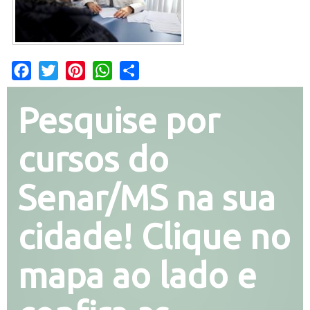
Facebook
Twitter
Pinterest
WhatsApp
Share
Pesquise por
cursos do
Senar/MS na sua
cidade! Clique no
mapa ao lado e