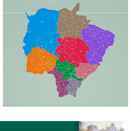
SO
PG
AL
CX
CO
CR
FI
RI
CH
CL
SG
LA
PA
CA
PB
RN
IN
BA
RO
AG
CN
AQ
AT
JG
SE
MI
TE
TL
BD
RP
AN
DB
CG
BR
BO
SI
NI
SR
PO
NA
JD
GL
MA
RB
BT
NO
BV
IT
DR
CC
AN
AR
DE
AJ
DO
FS
IV
GD
BP
PP
VC
NH
LC
CP
TA
JT
JU
AM
NV
AB
CS
IQ
IG
TA
PR
EL
JP
MN
SQ