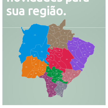
sua região.
SO
PG
AL
CX
CO
CR
FI
RI
CH
CL
SG
LA
PA
CA
PB
RN
IN
BA
RO
AG
CN
AQ
AT
JG
SE
MI
TE
TL
BD
RP
AN
DB
CG
BR
BO
SI
NI
SR
PO
NA
JD
GL
MA
RB
BT
NO
BV
IT
DR
CC
AN
AR
DE
AJ
DO
FS
IV
GD
BP
PP
VC
NH
LC
CP
TA
JT
JU
AM
NV
AB
CS
IQ
IG
TA
PR
EL
JP
MN
SQ