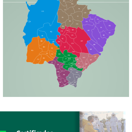
SO
PG
AL
CX
CO
CR
FI
RI
CH
CL
SG
LA
PA
CA
PB
RN
IN
BA
RO
AG
CN
AQ
AT
JG
SE
MI
TE
TL
BD
RP
AN
DB
CG
BR
BO
SI
NI
SR
PO
NA
JD
GL
MA
RB
BT
NO
BV
IT
DR
CC
AN
AR
DE
AJ
DO
FS
IV
GD
BP
PP
VC
NH
LC
CP
TA
JT
JU
AM
NV
AB
CS
IQ
IG
TA
PR
EL
JP
MN
SQ