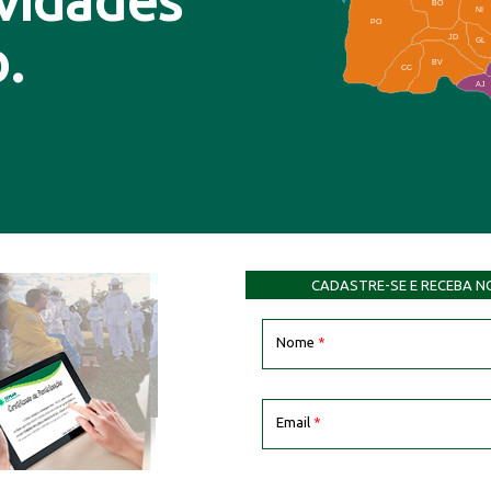
ovidades
BO
NI
PO
.
JD
GL
BV
CC
AJ
CADASTRE-SE E RECEBA N
Nome
*
Email
*