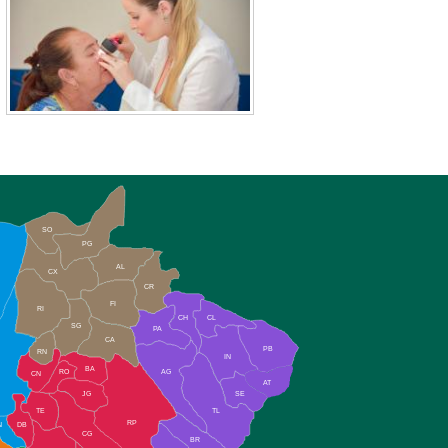
SO
PG
AL
CX
CR
FI
RI
CH
CL
SG
PA
CA
PB
RN
IN
BA
RO
AG
CN
AT
JG
SE
TE
TL
RP
N
DB
CG
BR