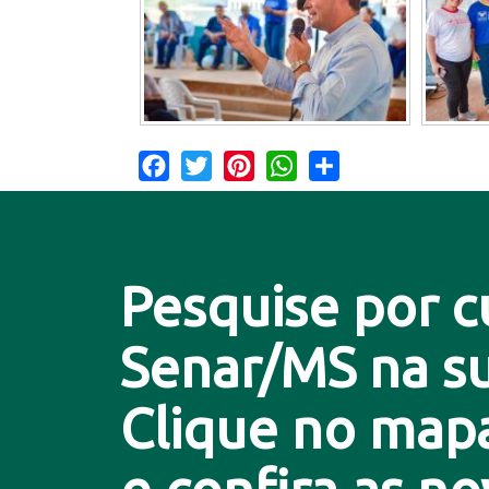
Facebook
Twitter
Pinterest
WhatsApp
Share
Pesquise por c
Senar/MS na su
Clique no map