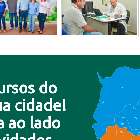
ursos do
CO
a cidade!
LA
a ao lado
AQ
MI
BD
A