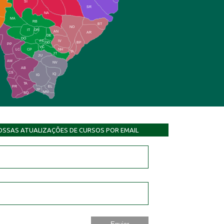
SI
SR
NA
MA
RB
BT
NO
IT
DR
AN
AR
DE
DO
FS
IV
GD
BP
PP
VC
NH
LC
CP
TA
JT
JU
AM
NV
AB
CS
IQ
IG
TA
PR
EL
JP
MN
SQ
OSSAS ATUALIZAÇÕES DE CURSOS POR EMAIL