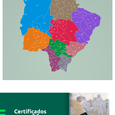
AL
CX
CO
CR
FI
RI
CH
CL
SG
LA
PA
CA
PB
RN
IN
BA
RO
AG
CN
AQ
AT
JG
SE
MI
TE
TL
BD
RP
AN
DB
CG
BR
BO
SI
NI
SR
PO
NA
JD
GL
MA
RB
BT
NO
BV
IT
DR
CC
AN
AR
DE
AJ
DO
FS
IV
GD
BP
PP
VC
NH
LC
CP
TA
JT
JU
AM
NV
AB
CS
IQ
IG
TA
PR
EL
JP
MN
SQ