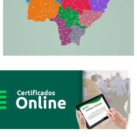
BR
BO
SI
NI
SR
PO
NA
JD
GL
MA
RB
BT
NO
BV
IT
DR
CC
AN
AR
DE
AJ
DO
FS
IV
GD
BP
PP
VC
NH
LC
CP
TA
JT
JU
AM
NV
AB
CS
IQ
IG
TA
PR
EL
JP
MN
SQ