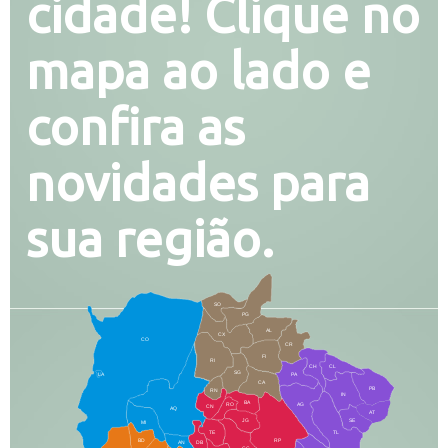
cidade! Clique no
mapa ao lado e
confira as
novidades para
sua região.
SO
PG
AL
CX
CO
CR
FI
RI
CH
CL
SG
LA
PA
CA
PB
RN
IN
BA
RO
AG
CN
AQ
AT
JG
SE
MI
TE
TL
BD
RP
AN
DB
CG