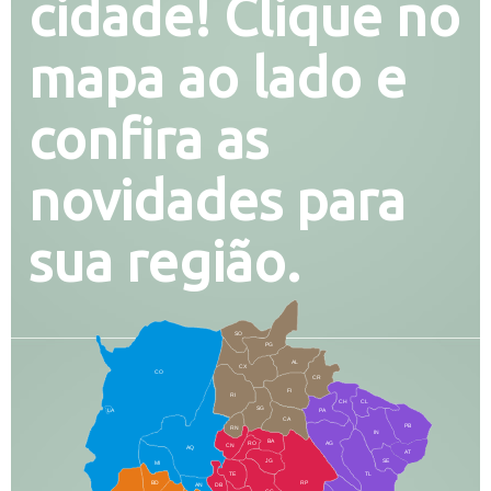
cidade! Clique no
mapa ao lado e
confira as
novidades para
sua região.
SO
PG
AL
CX
CO
CR
FI
RI
CH
CL
SG
LA
PA
CA
PB
RN
IN
BA
RO
AG
CN
AQ
AT
JG
SE
MI
TE
TL
BD
RP
AN
DB
CG