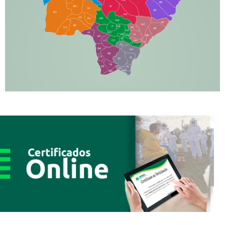
BR
BO
SI
NI
SR
PO
NA
JD
GL
MA
RB
BT
NO
BV
IT
DR
CC
AN
AR
DE
AJ
DO
FS
IV
GD
BP
PP
VC
NH
LC
CP
TA
JT
JU
AM
NV
AB
CS
IQ
IG
TA
PR
EL
JP
MN
SQ