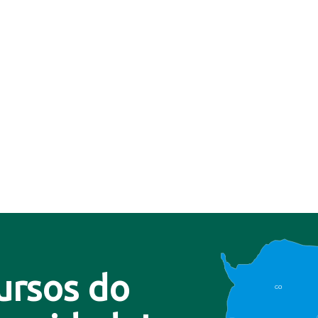
ursos do
CO