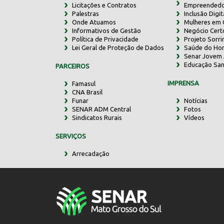
Licitações e Contratos
Empreendedo
Palestras
Inclusão Digit
Onde Atuamos
Mulheres em
Informativos de Gestão
Negócio Cert
Política de Privacidade
Projeto Sorr
Lei Geral de Proteção de Dados
Saúde do Ho
Senar Jovem 
Educação San
PARCEIROS
IMPRENSA
Famasul
CNA Brasil
Funar
Notícias
SENAR ADM Central
Fotos
Sindicatos Rurais
Vídeos
SERVIÇOS
Arrecadação