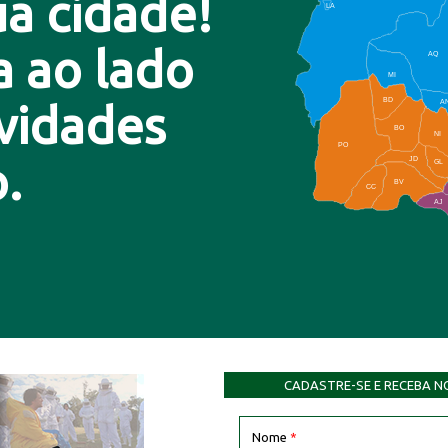
a cidade!
LA
a ao lado
AQ
MI
BD
A
ovidades
BO
NI
PO
.
JD
GL
BV
CC
AJ
CADASTRE-SE E RECEBA N
Nome
*