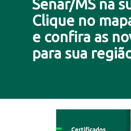
Senar/MS na su
Clique no map
e confira as n
para sua região