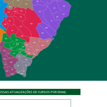
SG
PA
CA
PB
RN
IN
BA
RO
AG
CN
AT
JG
SE
TE
TL
RP
N
DB
CG
BR
SI
SR
NA
MA
RB
BT
NO
IT
DR
AN
AR
DE
DO
FS
IV
GD
BP
PP
VC
NH
LC
CP
TA
JT
JU
AM
NV
AB
CS
IQ
IG
TA
PR
EL
JP
MN
SQ
OSSAS ATUALIZAÇÕES DE CURSOS POR EMAIL