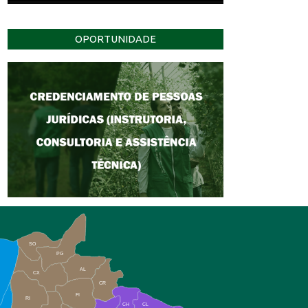
OPORTUNIDADE
SO
PG
AL
CX
CR
FI
RI
CH
CL