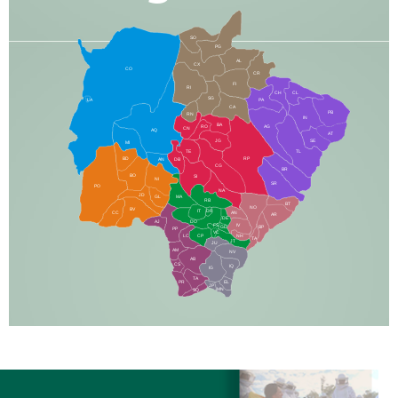
SO
PG
AL
CX
CO
CR
FI
RI
CH
CL
SG
LA
PA
CA
PB
RN
IN
BA
RO
AG
CN
AQ
AT
JG
SE
MI
TE
TL
BD
RP
AN
DB
CG
BR
BO
SI
NI
SR
PO
NA
JD
GL
MA
RB
BT
NO
BV
IT
DR
CC
AN
AR
DE
AJ
DO
FS
IV
GD
BP
PP
VC
NH
LC
CP
TA
JT
JU
AM
NV
AB
CS
IQ
IG
TA
PR
EL
JP
MN
SQ