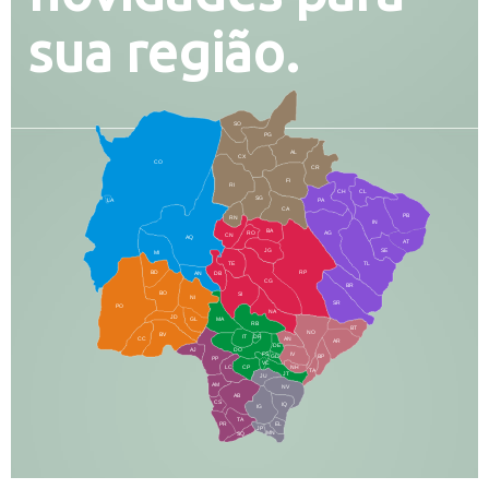
sua região.
SO
PG
AL
CX
CO
CR
FI
RI
CH
CL
SG
LA
PA
CA
PB
RN
IN
BA
RO
AG
CN
AQ
AT
JG
SE
MI
TE
TL
BD
RP
AN
DB
CG
BR
BO
SI
NI
SR
PO
NA
JD
GL
MA
RB
BT
NO
BV
IT
DR
CC
AN
AR
DE
AJ
DO
FS
IV
GD
BP
PP
VC
NH
LC
CP
TA
JT
JU
AM
NV
AB
CS
IQ
IG
TA
PR
EL
JP
MN
SQ