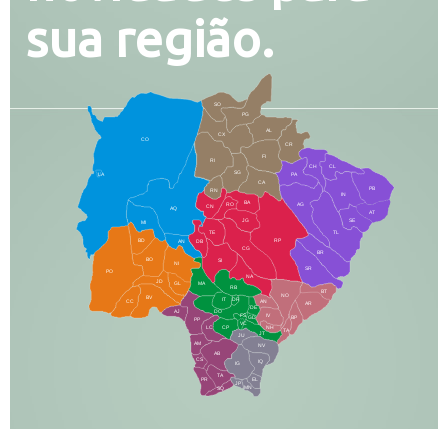
sua região.
SO
PG
AL
CX
CO
CR
FI
RI
CH
CL
SG
LA
PA
CA
PB
RN
IN
BA
RO
AG
CN
AQ
AT
JG
SE
MI
TE
TL
BD
RP
AN
DB
CG
BR
BO
SI
NI
SR
PO
NA
JD
GL
MA
RB
BT
NO
BV
IT
DR
CC
AN
AR
DE
AJ
DO
FS
IV
GD
BP
PP
VC
NH
LC
CP
TA
JT
JU
AM
NV
AB
CS
IQ
IG
TA
PR
EL
JP
MN
SQ