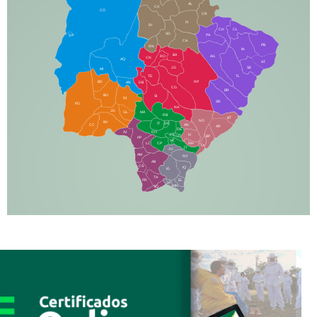
AL
CX
CO
CR
FI
RI
CH
CL
SG
LA
PA
CA
PB
RN
IN
BA
RO
AG
CN
AQ
AT
JG
SE
MI
TE
TL
BD
RP
AN
DB
CG
BR
BO
SI
NI
SR
PO
NA
JD
GL
MA
RB
BT
NO
BV
IT
DR
CC
AN
AR
DE
AJ
DO
FS
IV
GD
BP
PP
VC
NH
LC
CP
TA
JT
JU
AM
NV
AB
CS
IQ
IG
TA
PR
EL
JP
MN
SQ