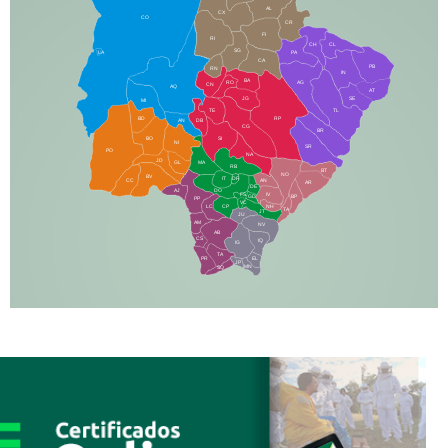
AL
CX
CO
CR
FI
RI
CH
CL
SG
LA
PA
CA
PB
RN
IN
BA
RO
AG
CN
AQ
AT
JG
SE
MI
TE
TL
BD
RP
AN
DB
CG
BR
BO
SI
NI
SR
PO
NA
JD
GL
MA
RB
BT
NO
BV
IT
DR
CC
AN
AR
DE
AJ
DO
FS
IV
GD
BP
PP
VC
NH
LC
CP
TA
JT
JU
AM
NV
AB
CS
IQ
IG
TA
PR
EL
JP
MN
SQ