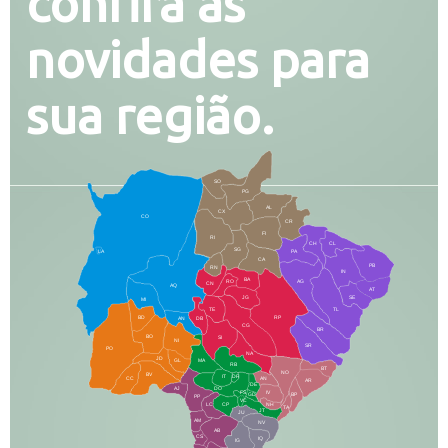
confira as
novidades para
sua região.
SO
PG
AL
CX
CO
CR
FI
RI
CH
CL
SG
LA
PA
CA
PB
RN
IN
BA
RO
AG
CN
AQ
AT
JG
SE
MI
TE
TL
BD
RP
AN
DB
CG
BR
BO
SI
NI
SR
PO
NA
JD
GL
MA
RB
BT
NO
BV
IT
DR
CC
AN
AR
DE
AJ
DO
FS
IV
GD
BP
PP
VC
NH
LC
CP
TA
JT
JU
AM
NV
AB
CS
IQ
IG