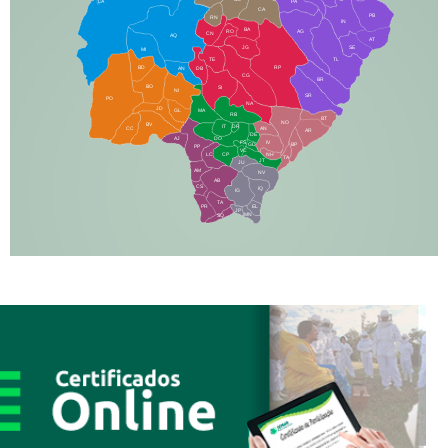
LA
PA
CA
PB
RN
IN
BA
RO
AG
CN
AQ
AT
JG
SE
MI
TE
TL
BD
RP
AN
DB
CG
BR
BO
SI
NI
SR
PO
NA
JD
GL
MA
RB
BT
NO
BV
IT
DR
CC
AN
AR
DE
AJ
DO
FS
IV
GD
BP
PP
VC
NH
LC
CP
TA
JT
JU
AM
NV
AB
CS
IQ
IG
TA
PR
EL
JP
MN
SQ