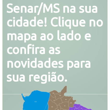
Senar/MS na sua
cidade! Clique no
mapa ao lado e
confira as
novidades para
sua região.
SO
PG
AL
CX
CO
CR
FI
RI
CH
CL
SG