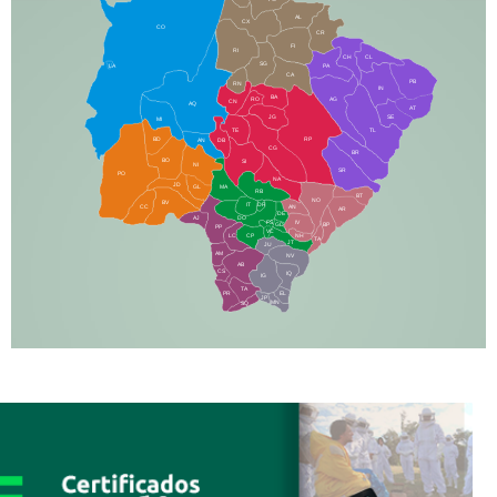
AL
CX
CO
CR
FI
RI
CH
CL
SG
LA
PA
CA
PB
RN
IN
BA
RO
AG
CN
AQ
AT
JG
SE
MI
TE
TL
BD
RP
AN
DB
CG
BR
BO
SI
NI
SR
PO
NA
JD
GL
MA
RB
BT
NO
BV
IT
DR
CC
AN
AR
DE
AJ
DO
FS
IV
GD
BP
PP
VC
NH
LC
CP
TA
JT
JU
AM
NV
AB
CS
IQ
IG
TA
PR
EL
JP
MN
SQ