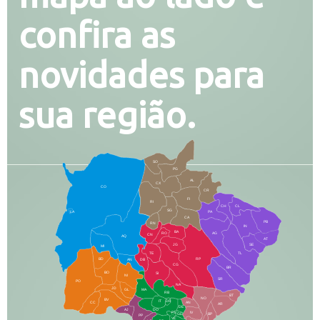
confira as
novidades para
sua região.
SO
PG
AL
CX
CO
CR
FI
RI
CH
CL
SG
LA
PA
CA
PB
RN
IN
BA
RO
AG
CN
AQ
AT
JG
SE
MI
TE
TL
BD
RP
AN
DB
CG
BR
BO
SI
NI
SR
PO
NA
JD
GL
MA
RB
BT
NO
BV
IT
DR
CC
AN
AR
DE
AJ
DO
FS
IV
GD
BP
PP
VC