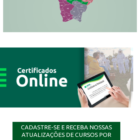
NH
LC
CP
TA
JT
JU
AM
NV
AB
CS
IQ
IG
TA
PR
EL
JP
MN
SQ
CADASTRE-SE E RECEBA NOSSAS
ATUALIZAÇÕES DE CURSOS POR