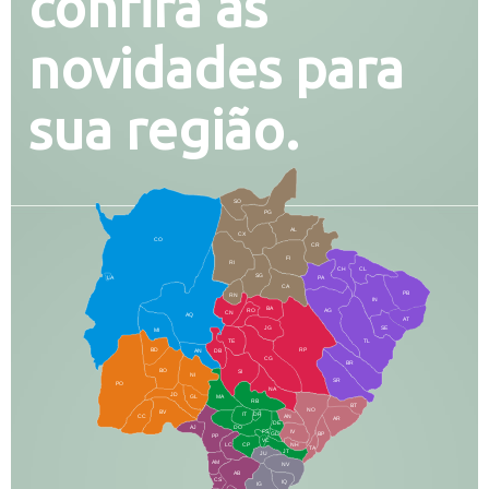
confira as
novidades para
sua região.
SO
PG
AL
CX
CO
CR
FI
RI
CH
CL
SG
LA
PA
CA
PB
RN
IN
BA
RO
AG
CN
AQ
AT
JG
SE
MI
TE
TL
BD
RP
AN
DB
CG
BR
BO
SI
NI
SR
PO
NA
JD
GL
MA
RB
BT
NO
BV
IT
DR
CC
AN
AR
DE
AJ
DO
FS
IV
GD
BP
PP
VC
NH
LC
CP
TA
JT
JU
AM
NV
AB
CS
IQ
IG