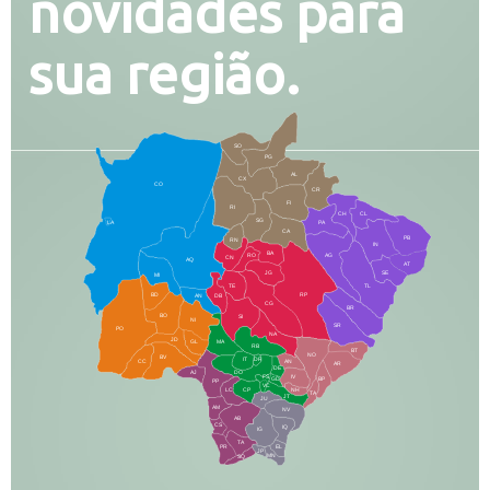
novidades para
sua região.
SO
PG
AL
CX
CO
CR
FI
RI
CH
CL
SG
LA
PA
CA
PB
RN
IN
BA
RO
AG
CN
AQ
AT
JG
SE
MI
TE
TL
BD
RP
AN
DB
CG
BR
BO
SI
NI
SR
PO
NA
JD
GL
MA
RB
BT
NO
BV
IT
DR
CC
AN
AR
DE
AJ
DO
FS
IV
GD
BP
PP
VC
NH
LC
CP
TA
JT
JU
AM
NV
AB
CS
IQ
IG
TA
PR
EL
JP
MN
SQ