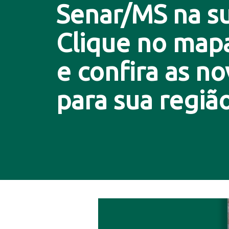
Senar/MS na su
Clique no map
e confira as n
para sua região