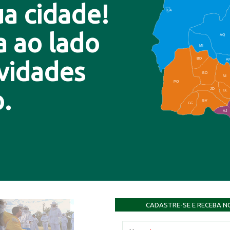
a cidade!
LA
a ao lado
AQ
MI
BD
A
ovidades
BO
NI
PO
.
JD
GL
BV
CC
AJ
CADASTRE-SE E RECEBA N