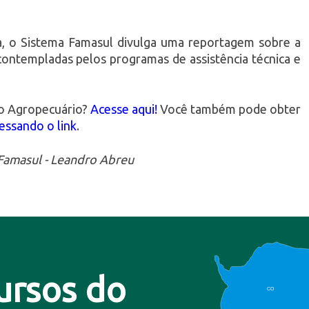
a, o Sistema Famasul divulga uma reportagem sobre a
ontempladas pelos programas de assistência técnica e
do Agropecuário?
Acesse aqui!
Você também pode obter
essando o link
.
Famasul - Leandro Abreu
ursos do
CO