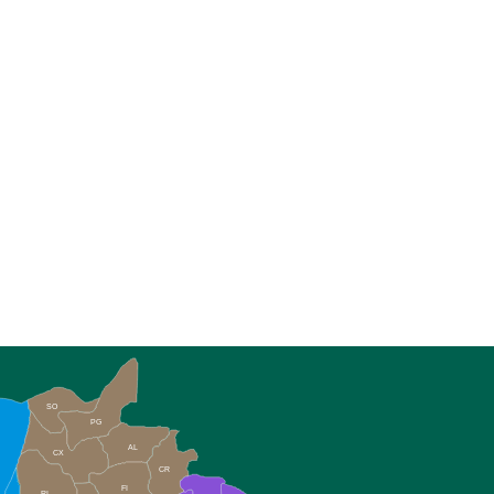
SO
PG
AL
CX
CR
FI
RI