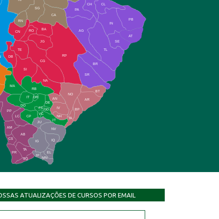
CH
CL
SG
PA
CA
PB
RN
IN
BA
RO
AG
CN
AT
JG
SE
TE
TL
RP
N
DB
CG
BR
SI
SR
NA
MA
RB
BT
NO
IT
DR
AN
AR
DE
DO
FS
IV
GD
BP
PP
VC
NH
LC
CP
TA
JT
JU
AM
NV
AB
CS
IQ
IG
TA
PR
EL
JP
MN
SQ
OSSAS ATUALIZAÇÕES DE CURSOS POR EMAIL