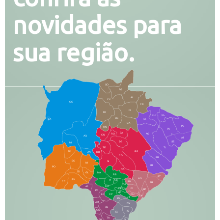
novidades para
sua região.
SO
PG
AL
CX
CO
CR
FI
RI
CH
CL
SG
LA
PA
CA
PB
RN
IN
BA
RO
AG
CN
AQ
AT
JG
SE
MI
TE
TL
BD
RP
AN
DB
CG
BR
BO
SI
NI
SR
PO
NA
JD
GL
MA
RB
BT
NO
BV
IT
DR
CC
AN
AR
DE
AJ
DO
FS
IV
GD
BP
PP
VC
NH
LC
CP
TA
JT
JU
AM
NV
AB
CS
IQ
IG
TA
PR
EL