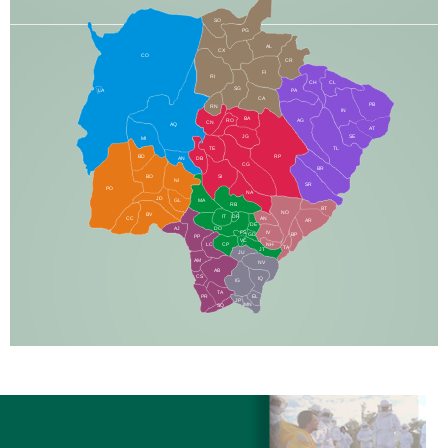
SO
PG
AL
CX
CO
CR
FI
RI
CH
CL
SG
LA
PA
CA
PB
RN
IN
BA
RO
AG
CN
AQ
AT
JG
SE
MI
TE
TL
BD
RP
AN
DB
CG
BR
BO
SI
NI
SR
PO
NA
JD
GL
MA
RB
BT
NO
BV
IT
DR
CC
AN
AR
DE
AJ
DO
FS
IV
GD
BP
PP
VC
NH
LC
CP
TA
JT
JU
AM
NV
AB
CS
IQ
IG
TA
PR
EL
JP
MN
SQ