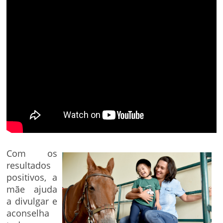
Com os
resultados
positivos, a
mãe ajuda
a divulgar e
aconselha