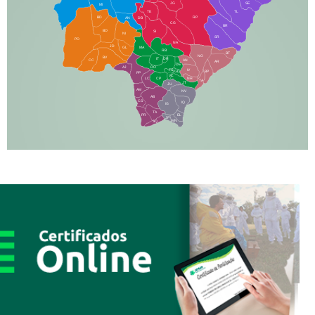
JG
SE
MI
TE
TL
BD
RP
AN
DB
CG
BR
BO
SI
NI
SR
PO
NA
JD
GL
MA
RB
BT
NO
BV
IT
DR
CC
AN
AR
DE
AJ
DO
FS
IV
GD
BP
PP
VC
NH
LC
CP
TA
JT
JU
AM
NV
AB
CS
IQ
IG
TA
PR
EL
JP
MN
SQ