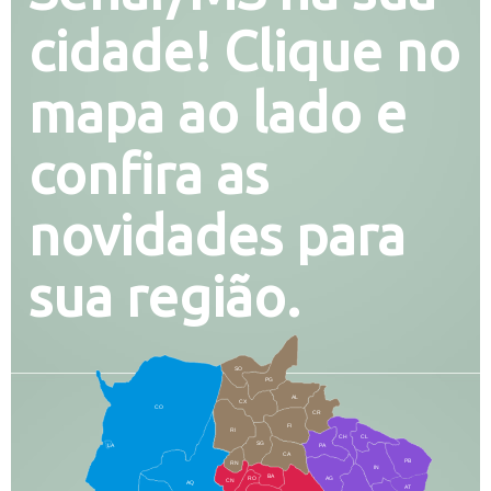
cidade! Clique no
mapa ao lado e
confira as
novidades para
sua região.
SO
PG
AL
CX
CO
CR
FI
RI
CH
CL
SG
LA
PA
CA
PB
RN
IN
BA
RO
AG
CN
AQ
AT