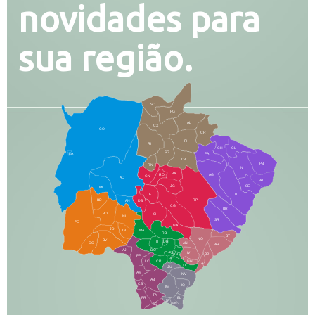
novidades para
sua região.
SO
PG
AL
CX
CO
CR
FI
RI
CH
CL
SG
LA
PA
CA
PB
RN
IN
BA
RO
AG
CN
AQ
AT
JG
SE
MI
TE
TL
BD
RP
AN
DB
CG
BR
BO
SI
NI
SR
PO
NA
JD
GL
MA
RB
BT
NO
BV
IT
DR
CC
AN
AR
DE
AJ
DO
FS
IV
GD
BP
PP
VC
NH
LC
CP
TA
JT
JU
AM
NV
AB
CS
IQ
IG
TA
PR
EL
JP
MN
SQ